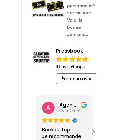
personnalisé
sur mesure
.
Voici la
bonne
adresse…
Pressbook
16 avis Google
Écrire un avis
Agence Web Gignac 46
Imprimerie Brive
il y a 2 mois
il y a 2 m
Book au top
Graphiste très
Je recommande
sérieux avec la