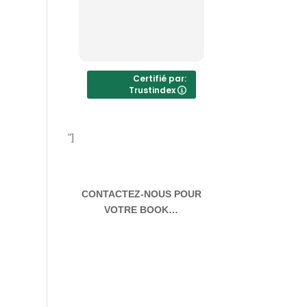
qualité et le
professionnali
Connait
Lire la suite
l'imprimerie sur
bout des doigt
Vous aurez
Certifié par:
Trustindex
toujours de la
qualité pour vo
imprimés
"]
Réponse du
propriétaire
Merci beaucou
pour votre reto
CONTACTEZ-NOUS POUR
positif ! Nous
VOTRE BOOK…
sommes ravis 
notre
professionnali
et notre expert
aient répondu 
vos attentes.