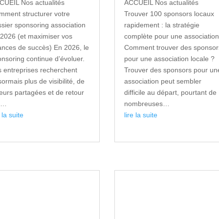
CUEIL Nos actualités
ACCUEIL Nos actualités
mment structurer votre
Trouver 100 sponsors locaux
sier sponsoring association
rapidement : la stratégie
 2026 (et maximiser vos
complète pour une associatio
ances de succès) En 2026, le
Comment trouver des sponsor
nsoring continue d’évoluer.
pour une association locale ?
s entreprises recherchent
Trouver des sponsors pour un
ormais plus de visibilité, de
association peut sembler
eurs partagées et de retour
difficile au départ, pourtant de
r…
nombreuses…
e la suite
lire la suite