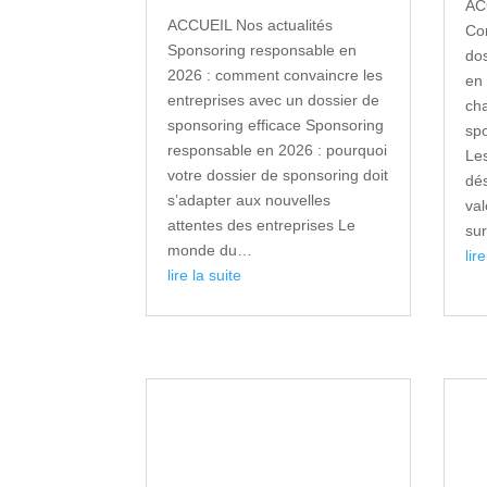
AC
ACCUEIL Nos actualités
Co
Sponsoring responsable en
dos
2026 : comment convaincre les
en
entreprises avec un dossier de
ch
sponsoring efficace Sponsoring
spo
responsable en 2026 : pourquoi
Le
votre dossier de sponsoring doit
dés
s’adapter aux nouvelles
val
attentes des entreprises Le
su
monde du…
lir
lire la suite