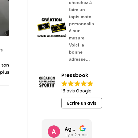
cherchez à
faire
un
tapis moto
personnalis
é sur
mesure
.
Voici la
rs
bonne
adresse…
 ton
 plus
Pressbook
16 avis Google
Écrire un avis
Agence Web Gignac 46
Imprimerie Brive
il y a 2 mois
il y a 2 mois