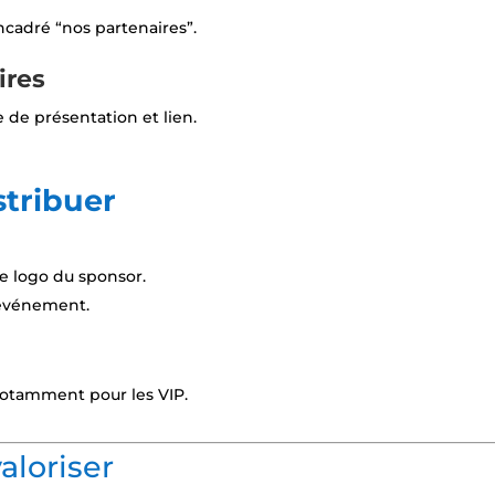
ncadré “nos partenaires”.
ires
 de présentation et lien.
stribuer
 le logo du sponsor.
l’événement.
notamment pour les VIP.
aloriser