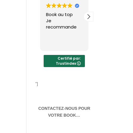
Book au top
Graphiste très
Je
sérieux avec la
recommande
qualité et le
professionnalis
me. Connait
Lire la suite
l'imprimerie sur
le bout des
doigts. Vous
Certifié par:
Trustindex
aurez toujours
de la qualité
pour vos
imprimés
"]
Réponse du
propriétaire
Merci beaucoup
CONTACTEZ-NOUS POUR
pour votre
VOTRE BOOK…
retour positif !
Nous sommes
ravis que notre